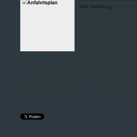
Von Salzburg:
Folgen S
156 Richtung Oberndorf 
umfahren Sie (sie bleiben
fahren durch einen kurze
1 km bei der Linksabbieg
Georgen u. Stille Nacht 
sie kommen in den Ort O
Kreisverkehr die 1. Abzweigung rechts Richtung St
Georgen/Ostermiething nehmen – sie fahren durch
und folgen anschließend dem Straßenverlauf – durc
Vollern durchfahren – nach ca. 2 km passieren Sie
OBERECHING – durch den Ort durchfahren – am O
eine kleine Straße Richtung Sportzentrum u. Georgi