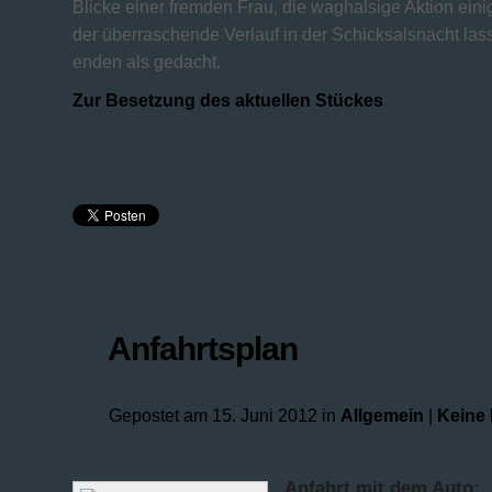
Blicke einer fremden Frau, die waghalsige Aktion ein
der überraschende Verlauf in der Schicksalsnacht las
enden als gedacht.
Zur Besetzung des aktuellen Stückes
Anfahrtsplan
Gepostet am 15. Juni 2012 in
Allgemein
|
Keine
Anfahrt mit dem Auto: