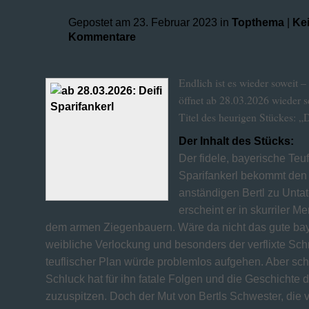
Gepostet am 23. Februar 2023 in
Topthema
|
Ke
Kommentare
Endlich ist es wieder soweit 
öffnet ab 28.03.2026 wieder 
Titel des heurigen Stückes: „
Der Inhalt des Stücks:
Der fidele, bayerische Teuf
Sparifankerl bekommt den 
anständigen Bertl zu Untat
erscheint er in skurriler M
dem armen Ziegenbauern. Wäre da nicht das gute bay
weibliche Verlockung und besonders der verflixte Sch
teuflischer Plan würde problemlos aufgehen. Aber sch
Schluck hat für ihn fatale Folgen und die Geschichte 
zuzuspitzen. Doch der Mut von Bertls Schwester, die 