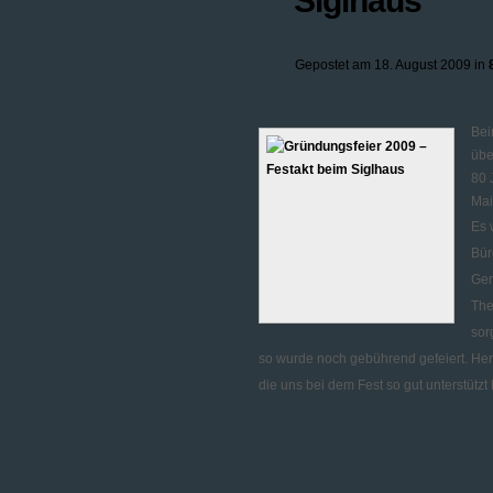
Siglhaus
Gepostet am 18. August 2009 in
Bei
übe
80 
Mai
Es 
Bür
Gem
The
sor
so wurde noch gebührend gefeiert. Herz
die uns bei dem Fest so gut unterstützt