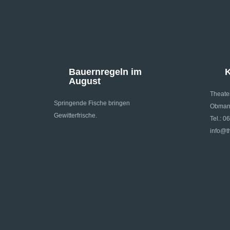
Bauernregeln im
K
August
Theate
Springende Fische bringen
Obmann
Gewitterfrische.
Tel.: 0
info@th