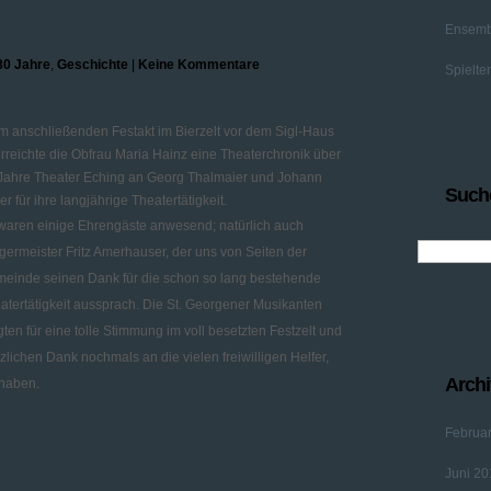
Ensemb
80 Jahre
,
Geschichte
|
Keine Kommentare
Spielte
m anschließenden Festakt im Bierzelt vor dem Sigl-Haus
rreichte die Obfrau Maria Hainz eine Theaterchronik über
Jahre Theater Eching an Georg Thalmaier und Johann
Such
er für ihre langjährige Theatertätigkeit.
waren einige Ehrengäste anwesend; natürlich auch
germeister Fritz Amerhauser, der uns von Seiten der
einde seinen Dank für die schon so lang bestehende
atertätigkeit aussprach. Die St. Georgener Musikanten
gten für eine tolle Stimmung im voll besetzten Festzelt und
lichen Dank nochmals an die vielen freiwilligen Helfer,
Archi
 haben.
Februa
Juni 20