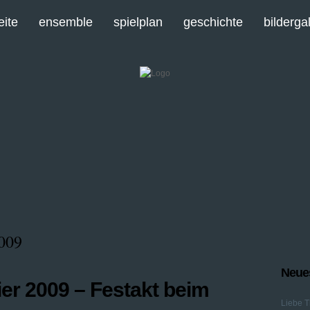
eite
ensemble
spielplan
geschichte
bilderga
2009
Neues
er 2009 – Festakt beim
Liebe T