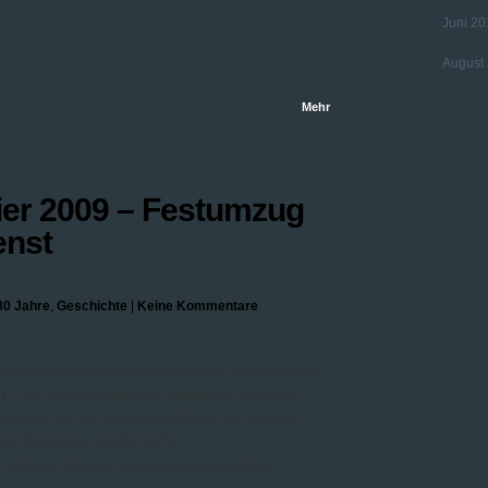
Juni 20
August
Mehr
er 2009 – Festumzug
enst
80 Jahre
,
Geschichte
|
Keine Kommentare
 Höhepunkt des Jubiläums war unsere Gründungsfeier
17. Mai 2009. Begleitet von unseren St. Georgener
ikanten, und bei strahlendem Wetter, gab es einen
ßen Festumzug zur Pfarrkirche.
e örtlichen Vereine und auch viele ehemalige