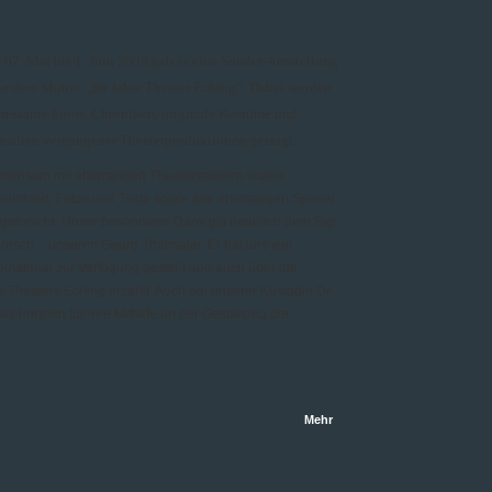
 07. Mai bis 1. Juni 2009 gab es eine Sonder-Ausstellung
er dem Motto: „80 Jahre Theater Eching“. Dabei wurden
eressante Fotos, Chroniken, originale Kostüme und
nsilien vergangener Theaterproduktionen gezeigt.
einsam mit ehemaligen Theaterspielern wurde
herchiert, Fotos und Texte sowie alle ehemaligen Spieler
geforscht. Unser besonderer Dank gilt natürlich dem Sigl
orsch – unseren Georg Thalmaier. Er hat uns viel
omaterial zur Verfügung gestellt und auch über die
Theaters Eching erzählt. Auch bei unserer Kustodin Dr.
 herzlich für ihre Mithilfe an der Gestaltung der
Mehr