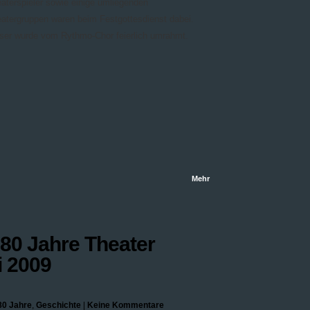
aterspieler sowie einige umliegenden
atergruppen waren beim Festgottesdienst dabei.
ser wurde vom Rythmo-Chor feierlich umrahmt.
Mehr
„80 Jahre Theater
i 2009
80 Jahre
,
Geschichte
|
Keine Kommentare