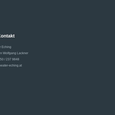
ontakt
r Eching
 Wolfgang Lackner
650 / 237 9848
eater-eching.at