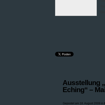
The
The
Die
Ausstellung 
Eching“ – Ma
Gepostet am 18. August 2009 in