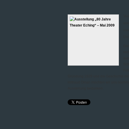
Von
unt
int
Ute
Gem
rec
aus
Sch
Fot
Gründung 1929 und die Geschichte des 
Hiltraud Oman möchten wir uns nochmals
Ausstellung bedanken.