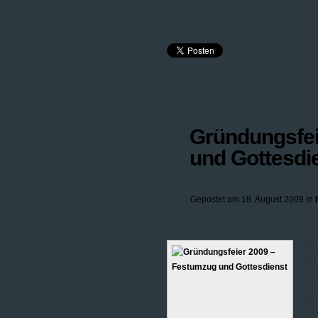
Gründungsfei
und Gottesdi
Gepostet am 18. August 2009 in
Der
am 
Mus
gro
All