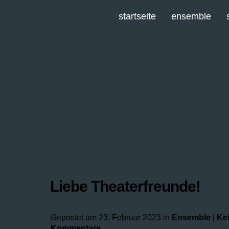
startseite
ensemble
Liebe Theaterfreunde!
Gepostet am 23. Februar 2023 in
Ensemble
|
Ke
Kommentare