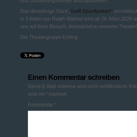
und Darstellungsformen auszuprobieren.
Das diesjährige Stück „
Deifi Sparifankerl“
ein höllis
in 3 Akten von Ralph Wallner wird ab 28. März 2026 au
uns auf Ihren Besuch, demnächst in unserem Theater!
Die Theatergruppe Eching
Einen Kommentar schreiben
Deine E-Mail-Adresse wird nicht veröffentlicht.
Erf
sind mit
*
markiert
Kommentar
*