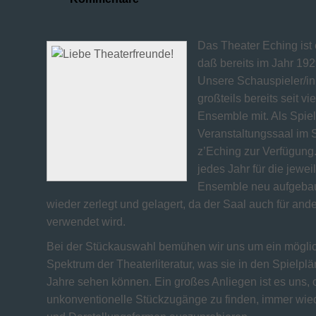
Das Theater Eching ist 
daß bereits im Jahr 19
Unsere Schauspieler/in
großteils bereits seit v
Ensemble mit. Als Spiel
Veranstaltungssaal im 
z’Eching zur Verfügung
jedes Jahr für die jewe
Ensemble neu aufgebau
wieder zerlegt und gelagert, da der Saal auch für and
verwendet wird.
Bei der Stückauswahl bemühen wir uns um ein möglic
Spektrum der Theaterliteratur, was sie in den Spielplä
Jahre sehen können. Ein großes Anliegen ist es uns, o
unkonventionelle Stückzugänge zu finden, immer wie