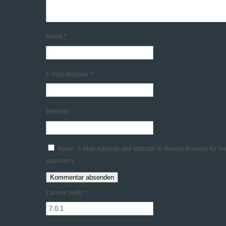
Name
*
E-Mail-Adresse
*
Website
Name, E-Mail-Adresse und Website in diesem Browser für 
speichern.
Current ye@r
*