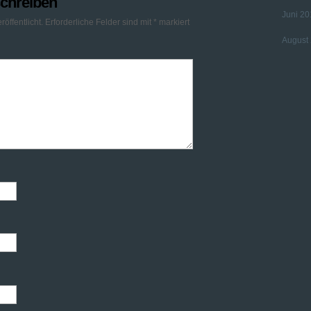
chreiben
Juni 20
öffentlicht.
Erforderliche Felder sind mit
*
markiert
August