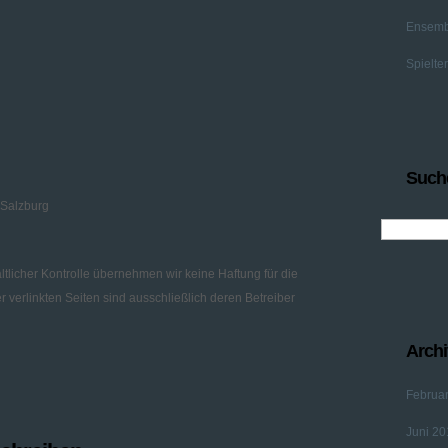
Ensemb
Spielte
Such
 Salzburg
altlicher Kontrolle übernehmen wir keine Haftung für die
er verlinkten Seiten sind ausschließlich deren Betreiber
Archi
Februa
Juni 20