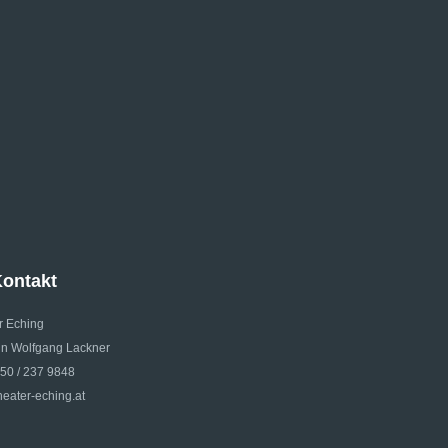
ontakt
r Eching
 Wolfgang Lackner
650 / 237 9848
eater-eching.at