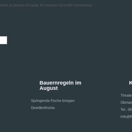
bsite in diesem Browser für meinen nächsten Kommentar
Bauernregeln im
K
August
Theate
Springende Fische bringen
Obmann
Gewitterfrische.
Tel.: 0
info@th