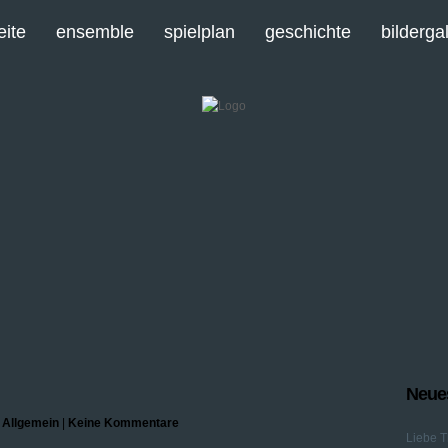
eite
ensemble
spielplan
geschichte
bilderga
Neues
n
Allgemein
|
Keine Kommentare
Liebe T