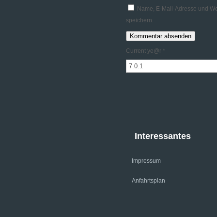
Name, E-Mail-Adresse und We
speichern.
Current ye@r
*
Interessantes
Impressum
Anfahrtsplan